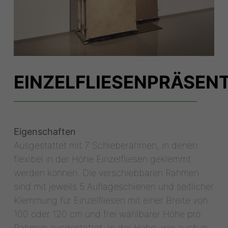
EINZELFLIESENPRÄSEN
Eigenschaften
Ausgestattet mit 7 Schieberahmen, in denen
flexibel in der Höhe Einzelfliesen geklemmt
werden können. Die verschiebbaren Rahmen
sind mit jeweils 5 Auflageschienen und seitlicher
Klemmung für Einzelfliesen mit einer Breite von
100 oder 120 cm und frei wählbarer Höhe pro
Rahmen ausgestattet. In der Höhe, wie auch in