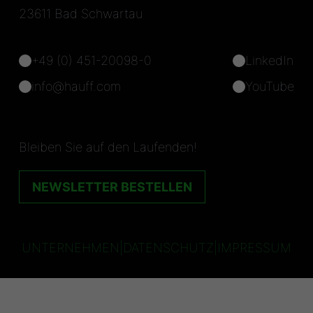
23611 Bad Schwartau
+49 (0) 451-20098-0
LinkedIn
info@hauff.com
YouTube
Bleiben Sie auf den Laufenden!
NEWSLETTER BESTELLEN
UNTERNEHMEN
|
DATENSCHUTZ
|
IMPRESSUM