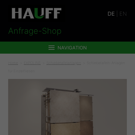
DE
|
EN
Anfrage-Shop
NAVIGATION
Home
EXPOLINE
Schiebetafelanlagen
Schiebetafeln-Anlagen
für Einzelfliesen