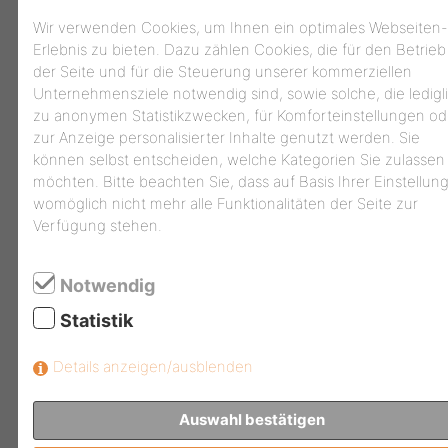
Wir verwenden Cookies, um Ihnen ein optimales Webseiten-
Erlebnis zu bieten. Dazu zählen Cookies, die für den Betrieb
der Seite und für die Steuerung unserer kommerziellen
Unternehmensziele notwendig sind, sowie solche, die ledigl
zu anonymen Statistikzwecken, für Komforteinstellungen od
zur Anzeige personalisierter Inhalte genutzt werden. Sie
können selbst entscheiden, welche Kategorien Sie zulassen
möchten. Bitte beachten Sie, dass auf Basis Ihrer Einstellun
womöglich nicht mehr alle Funktionalitäten der Seite zur
Verfügung stehen.
Notwendig
UDINE V4
Statistik
Maße BxTxH: 100 x 67 x 105 cm
Details anzeigen/ausblenden
Vorgesehen für Muster bis 60 cm Breite und 60
bis 200 cm Höhe.
Auswahl bestätigen
Die Nuten verlaufen von rechts vorne nach