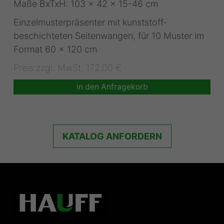
Maße BxTxH: 103 x 42 x 15-46 cm
Einzelmusterpräsenter mit kunststoff-
beschichteten Seitenwangen, für 10 Muster im
Format 60 x 120 cm
Preis zzgl. MwSt. 172,00 €
in den Anfragekorb
KATALOG ANFORDERN