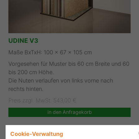
UDINE V3
Maße BxTxH: 100 x 67 x 105 cm
Vorgesehen für Muster bis 60 cm Breite und 60
bis 200 cm Höhe.
Die Nuten verlaufen von links vorne nach
rechts hinten.
Preis zzgl. MwSt. 543,00 €
in den Anfragekorb
Format:
Cookie-Verwaltung