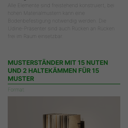
Alle Elemente sind freistehend konstruiert, bei
hohen Materialmustern kann eine
Bodenbefestigung notwendig werden. Die
Udine-Präsenter sind auch Rücken an Rücken
frei im Raum einsetzbar.
MUSTERSTÄNDER MIT 15 NUTEN
UND 2 HALTEKÄMMEN FÜR 15
MUSTER
Format: