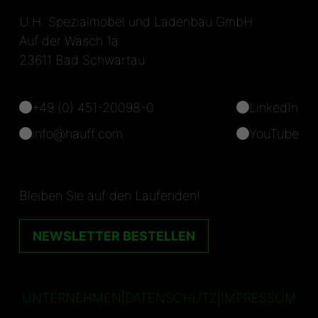
U.H. Spezialmöbel und Ladenbau GmbH
Auf der Wasch 1a
23611 Bad Schwartau
+49 (0) 451-20098-0
LinkedIn
info@hauff.com
YouTube
Bleiben Sie auf den Laufenden!
NEWSLETTER BESTELLEN
UNTERNEHMEN
|
DATENSCHUTZ
|
IMPRESSUM