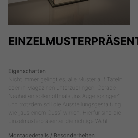
EINZELMUSTERPRÄSEN
Eigenschaften
Nicht immer gelingt es, alle Muster auf Tafeln
oder in Magazinen unterzubringen. Gerade
Neuheiten sollen oftmals „ins Auge springen“
und trotzdem soll die Ausstellungsgestaltung
wie „aus einem Guss“ wirken. Hierfür sind die
Einzelmusterpräsenter die richtige Wahl.
Montagedetails / Besonderheiten