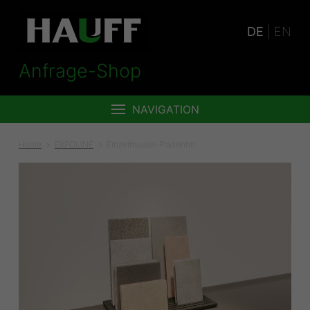
DE
|
EN
Anfrage-Shop
NAVIGATION
Home
EXPOLINE
Einzelmuster-Präsenter