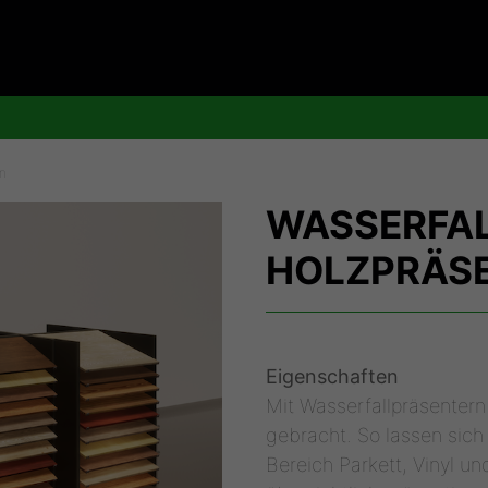
on
WASSERFAL
HOLZPRÄS
Eigenschaften
Mit Wasserfallpräsentern
gebracht. So lassen sic
Bereich Parkett, Vinyl 