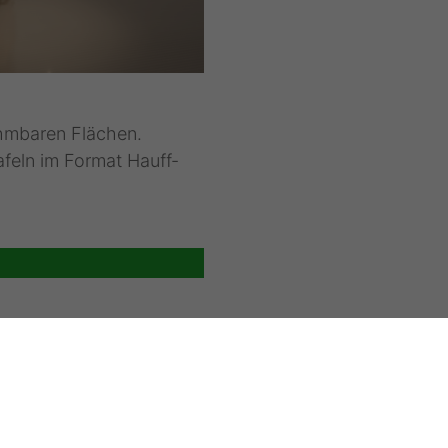
hmbaren Flächen.
afeln im Format Hauff-
KATALOG ANFORDERN