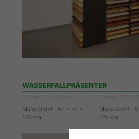
WASSERFALLPRÄSENTER
Format: 60 x 40 cm
Format: 80 x 6
Maße BxTxH: 67 x 70 x
Maße BxTxH: 87
129 cm
129 cm
✖