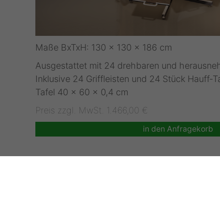
Maße BxTxH: 130 x 130 x 186 cm
Ausgestattet mit 24 drehbaren und herausne
Inklusive 24 Griffleisten und 24 Stück Hauff-T
Tafel 40 x 60 x 0,4 cm
Preis zzgl. MwSt. 1.466,00 €
in den Anfragekorb