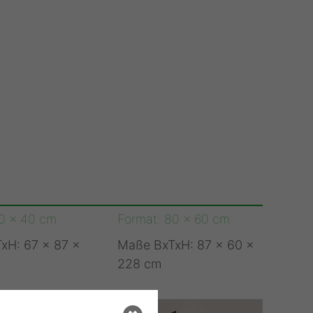
60 x 40 cm
Format: 80 x 60 cm
xH: 67 x 87 x
Maße BxTxH: 87 x 60 x
228 cm