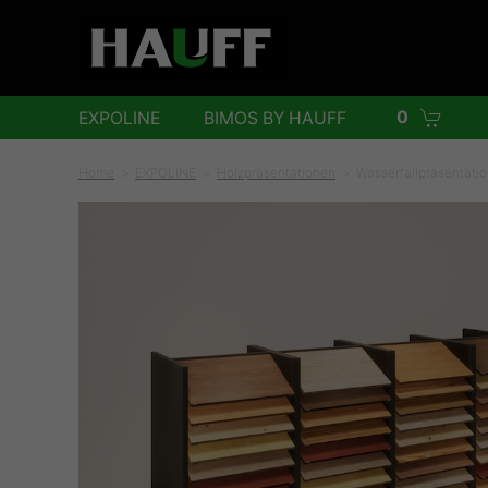
0
EXPOLINE
BIMOS BY HAUFF
Home
EXPOLINE
Holzpräsentationen
Wasserfallpräsentati