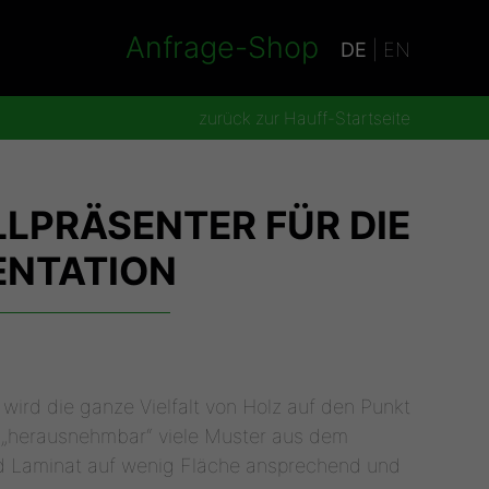
Anfrage-Shop
DE
|
EN
zurück zur Hauff-Startseite
LPRÄSENTER FÜR DIE
ENTATION
 wird die ganze Vielfalt von Holz auf den Punkt
h „herausnehmbar“ viele Muster aus dem
und Laminat auf wenig Fläche ansprechend und