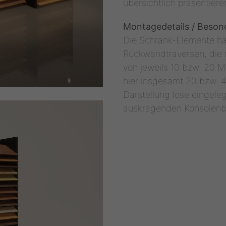
übersichtlich präsentiere
Montagedetails / Beson
Die Schrank-Elemente h
Rückwandtraversen, die 
von jeweils 10 bzw. 20 M
hier insgesamt 20 bzw. 4
Darstellung lose eingeleg
auskragenden Konsolenbü