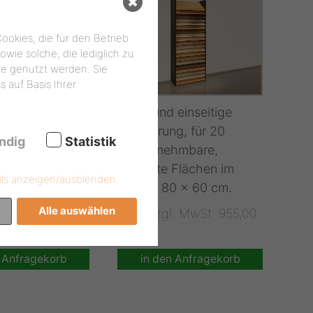
okies, die für den Betrieb
wie solche, die lediglich zu
te genutzt werden. Sie
 auf Basis Ihrer
 doppelseitige
Hohe und einseitige
g, für 40
Ausführung, für 20
ndig
Statistik
hmbare,
herausnehmbare,
Flächen im
geneigte Flächen im
ils anzeigen/ausblenden
0 x 40 cm.
Format 80 x 60 cm.
Alle auswählen
l. MwSt.
Preis zzgl. MwSt. 955,00
€
€
n Anfragekorb
in den Anfragekorb