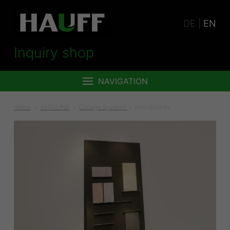
DE
|
EN
Inquiry shop
NAVIGATION
Home
EXPOLINE
Collage Systems
Moodboards