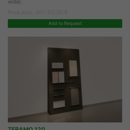
wide).
Price (excl. VAT) 912,00 €
Add to Request
TERAMO 120