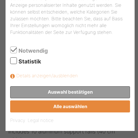
Anzeige personalisierter Inhalte genutzt werden. Sie
können selbst entscheiden, welche Kategorien Sie
zulassen möchten. Bitte beachten Sie, dass auf Basis
Ihrer Einstellungen womöglich nicht mehr alle
Funktionalitäten der Seite zur Verfügung stehen.
Notwendig
Statistik
Details anzeigen/ausblenden
Auswahl bestätigen
TERAMO 100
Alle auswählen
Dimensions (WxDxH): 100 x 40 x 228 cm
Privacy
Legal notice
Tall, 100 cm wide slanted display wall,
includes 10 aluminum support rails (40 cm