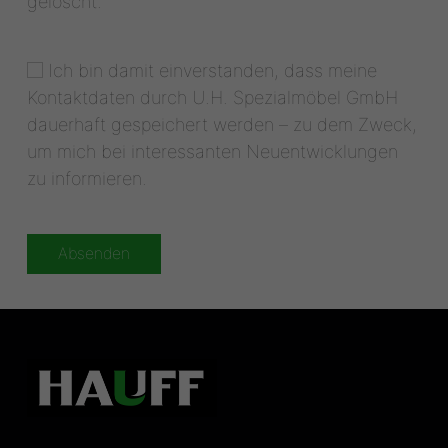
gelöscht.
Ich bin damit einverstanden, dass meine
Kontaktdaten durch U.H. Spezialmöbel GmbH
dauerhaft gespeichert werden – zu dem Zweck,
um mich bei interessanten Neuentwicklungen
zu informieren.
Absenden