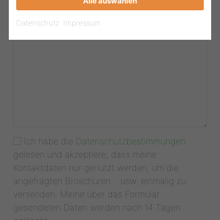
Alle auswählen
Datenschutz
Impressum
Ich habe die
Datenschutzbestimmungen
gelesen und akzeptiere, dass meine
Kontaktdaten nur genutzt werden, um die
angefragten Broschüren….usw. einmalig zu
versenden. Meine über das Formular
gesendeten Daten werden nach 14 Tagen