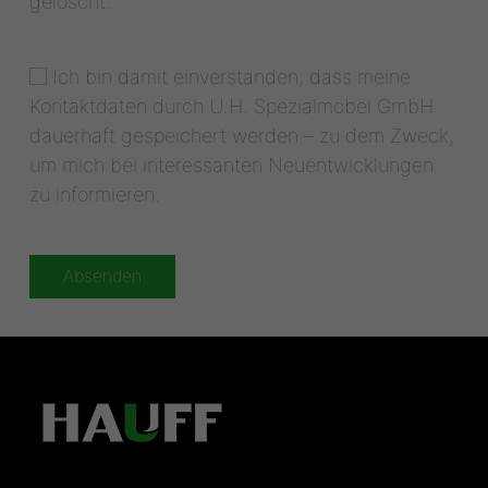
gelöscht.
Ich bin damit einverstanden, dass meine
Kontaktdaten durch U.H. Spezialmöbel GmbH
dauerhaft gespeichert werden – zu dem Zweck,
um mich bei interessanten Neuentwicklungen
zu informieren.
Absenden