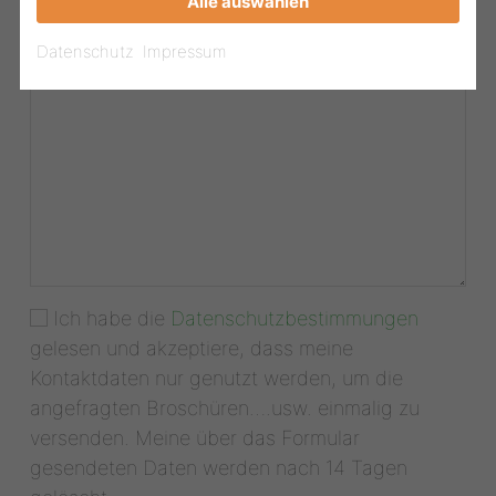
Alle auswählen
Datenschutz
Impressum
Ich habe die
Datenschutzbestimmungen
gelesen und akzeptiere, dass meine
Kontaktdaten nur genutzt werden, um die
angefragten Broschüren….usw. einmalig zu
versenden. Meine über das Formular
gesendeten Daten werden nach 14 Tagen